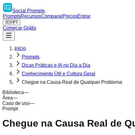
Social
Prompts
Prompts
Recursos
Comparar
Preços
Entrar
🇧🇷
PT
Começar Grátis
Início
Prompts
Dicas Práticas e IA no Dia a Dia
Conhecimento Útil e Cultura Geral
Chegue na Causa Real de Qualquer Problema
Biblioteca
—
Área
—
Caso de uso
—
Prompt
Chegue na Causa Real de Q