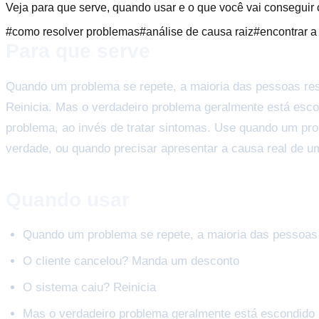
Veja para que serve, quando usar e o que você vai conseguir
#
como resolver problemas
#
análise de causa raiz
#
encontrar 
Para que serve
Quando um problema se repete, a maioria das pessoas res
Reinicia. Mas o verdadeiro problema geralmente está esco
problema, ao invés de tratar sintomas. Use quando um pro
verdade, ou quando precisar apresentar a causa real de u
Quando usar
Quando um problema se repete, a maioria das pessoas 
O cliente cancelou? Manda um desconto
O sistema caiu? Reinicia
Mas o verdadeiro problema geralmente está escondido