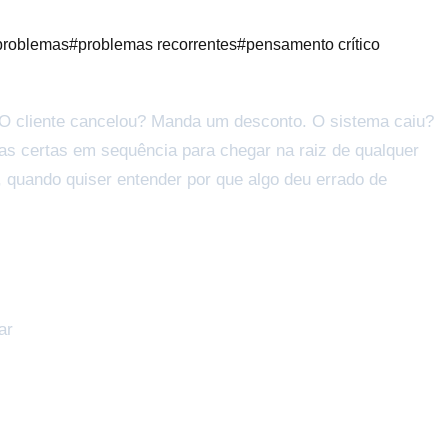
 problemas
#
problemas recorrentes
#
pensamento crítico
 O cliente cancelou? Manda um desconto. O sistema caiu?
as certas em sequência para chegar na raiz de qualquer
 quando quiser entender por que algo deu errado de
ar