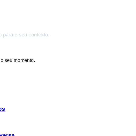
o para o seu contexto.
no seu momento.
os
versa