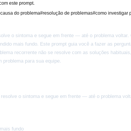
 com este prompt.
a causa do problema
#
resolução de problemas
#
como investigar
olve o sintoma e segue em frente — até o problema voltar.
ndido mais fundo. Este prompt guia você a fazer as pergunt
blema recorrente não se resolve com as soluções habituais,
m problema para sua equipe.
resolve o sintoma e segue em frente — até o problema volt
 mais fundo