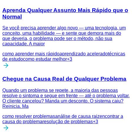
Aprenda Qualquer Assunto Mais Rápido que o
Normal
Se você precisa aprender algo novo — uma tecnologia, um
conceito, uma habilidade — e sente que demora mais do
que deveria, o problema pode ser o método, não sua
capacidade. A maior
como aprender mais rápido
aprendizado acelerado
técnicas
de estudo
como estudar melhor
+
3
Chegue na Causa Real de Qualquer Problema
Quando um problema se repete, a maioria das pessoas
resolve o sintoma e segue em frente — até o problema voltar.
O cliente cancelou? Manda um desconto. O sistema caiu?
Reinicia. Ma
como resolver problemas
análise de causa raiz
encontrar a
causa do problema
resolução de problemas
+
3