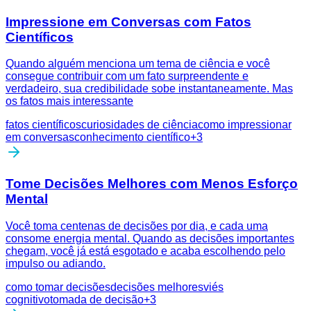
Impressione em Conversas com Fatos
Científicos
Quando alguém menciona um tema de ciência e você
consegue contribuir com um fato surpreendente e
verdadeiro, sua credibilidade sobe instantaneamente. Mas
os fatos mais interessante
fatos científicos
curiosidades de ciência
como impressionar
em conversas
conhecimento científico
+
3
Tome Decisões Melhores com Menos Esforço
Mental
Você toma centenas de decisões por dia, e cada uma
consome energia mental. Quando as decisões importantes
chegam, você já está esgotado e acaba escolhendo pelo
impulso ou adiando.
como tomar decisões
decisões melhores
viés
cognitivo
tomada de decisão
+
3