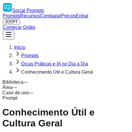
Social
Prompts
Prompts
Recursos
Comparar
Preços
Entrar
🇧🇷
PT
Começar Grátis
Início
Prompts
Dicas Práticas e IA no Dia a Dia
Conhecimento Útil e Cultura Geral
Biblioteca
—
Área
—
Caso de uso
—
Prompt
Conhecimento Útil e
Cultura Geral