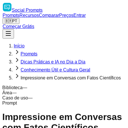
Social
Prompts
Prompts
Recursos
Comparar
Preços
Entrar
🇧🇷
PT
Começar Grátis
Início
Prompts
Dicas Práticas e IA no Dia a Dia
Conhecimento Útil e Cultura Geral
Impressione em Conversas com Fatos Científicos
Biblioteca
—
Área
—
Caso de uso
—
Prompt
Impressione em Conversas
com Fatos Científicos