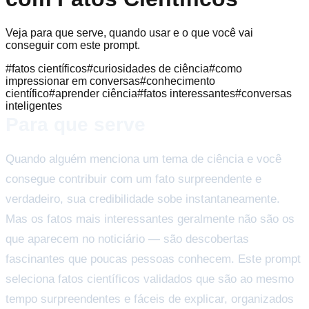
Veja para que serve, quando usar e o que você vai
conseguir com este prompt.
#
fatos científicos
#
curiosidades de ciência
#
como
impressionar em conversas
#
conhecimento
científico
#
aprender ciência
#
fatos interessantes
#
conversas
inteligentes
Para que serve
Quando alguém menciona um tema de ciência e você
consegue contribuir com um fato surpreendente e
verdadeiro, sua credibilidade sobe instantaneamente.
Mas os fatos mais interessantes geralmente não são os
que aparecem no noticiário — são descobertas
fascinantes que poucas pessoas conhecem. Este prompt
seleciona fatos científicos validados que são ao mesmo
tempo surpreendentes e fáceis de explicar, organizados