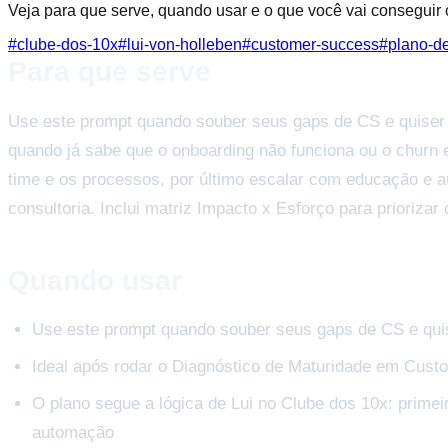
Veja para que serve, quando usar e o que você vai conseguir
#
clube-dos-10x
#
lui-von-holleben
#
customer-success
#
plano-d
Para que serve
Use este prompt quando souber seus gaps de CS e quiser 
quando já sabe que o onboarding não funciona ou o churn es
time e os processos, por último escalar com educação e
consultoria. Inclui matriz Impacto x Esforço para prioriz
Quando usar
Use este prompt quando souber seus gaps de CS e qui
Ideal após rodar o Diagnóstico de Maturidade em Custo
O plano segue a lógica de Lui no Clube dos 10x: primei
automação