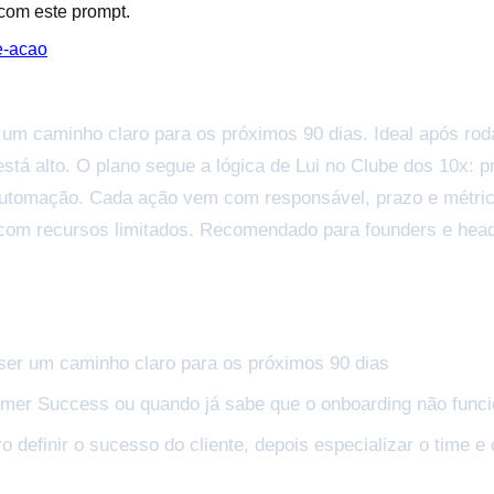
 com este prompt.
e-acao
um caminho claro para os próximos 90 dias. Ideal após ro
tá alto. O plano segue a lógica de Lui no Clube dos 10x: pri
 automação. Cada ação vem com responsável, prazo e métri
ar com recursos limitados. Recomendado para founders e hea
ser um caminho claro para os próximos 90 dias
mer Success ou quando já sabe que o onboarding não funcio
ro definir o sucesso do cliente, depois especializar o time 