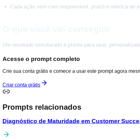
Cada ação vem com responsável, prazo e métrica de s
O que você vai conseguir
Um resultado estruturado e pronto para usar, personalizad
Acesse o prompt completo
Crie sua conta grátis e comece a usar este prompt agora mes
Criar conta grátis
Prompts relacionados
Diagnóstico de Maturidade em Customer Succe