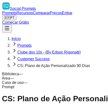
Social
Prompts
Prompts
Recursos
Comparar
Preços
Entrar
🇧🇷
PT
Começar Grátis
Início
Prompts
Clube dos 10x - (By Edson Rigonatti)
Customer Success
CS: Plano de Ação Personalizado 90 Dias
Biblioteca
—
Área
—
Caso de uso
—
Prompt
CS: Plano de Ação Personal