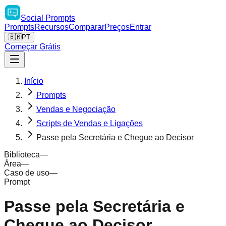
Social
Prompts
Prompts
Recursos
Comparar
Preços
Entrar
🇧🇷
PT
Começar Grátis
Início
Prompts
Vendas e Negociação
Scripts de Vendas e Ligações
Passe pela Secretária e Chegue ao Decisor
Biblioteca
—
Área
—
Caso de uso
—
Prompt
Passe pela Secretária e
Chegue ao Decisor