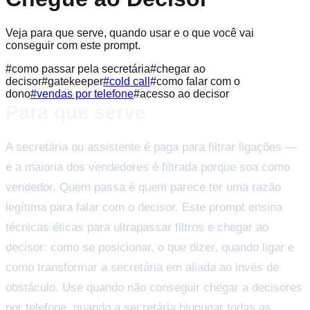
Veja para que serve, quando usar e o que você vai
conseguir com este prompt.
#
como passar pela secretária
#
chegar ao
decisor
#
gatekeeper
#
cold call
#
como falar com o
dono
#
vendas por telefone
#
acesso ao decisor
Para que serve
A secretária ou assistente é paga para filtrar ligações —
e a maioria dos vendedores é filtrada porque soa como
vendedor. Quem passa é quem parece ter uma razão
legítima para falar com o decisor. Este prompt ensina
técnicas éticas para ultrapassar filtros e chegar ao
decisor: como se posicionar, o que dizer, quando ligar e
como transformar a secretária em aliada ao invés de
obstáculo. Use quando não conseguir chegar a decisores
por telefone, quando a secretária bloquear todas as