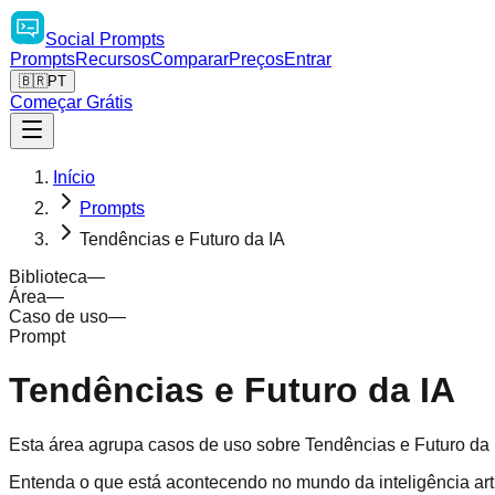
Social
Prompts
Prompts
Recursos
Comparar
Preços
Entrar
🇧🇷
PT
Começar Grátis
Início
Prompts
Tendências e Futuro da IA
Biblioteca
—
Área
—
Caso de uso
—
Prompt
Tendências e Futuro da IA
Esta área agrupa casos de uso sobre Tendências e Futuro da 
Entenda o que está acontecendo no mundo da inteligência art