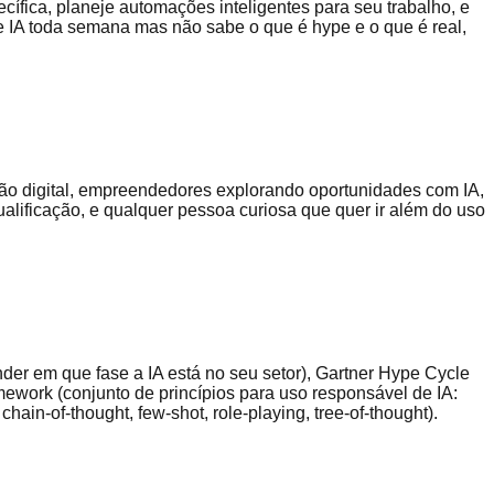
cífica, planeje automações inteligentes para seu trabalho, e
 de IA toda semana mas não sabe o que é hype e o que é real,
ção digital, empreendedores explorando oportunidades com IA,
alificação, e qualquer pessoa curiosa que quer ir além do uso
nder em que fase a IA está no seu setor), Gartner Hype Cycle
amework (conjunto de princípios para uso responsável de IA:
hain-of-thought, few-shot, role-playing, tree-of-thought).