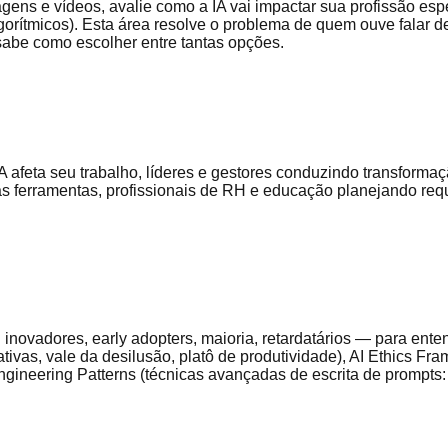
ens e vídeos, avalie como a IA vai impactar sua profissão espe
algorítmicos). Esta área resolve o problema de quem ouve falar
abe como escolher entre tantas opções.
 afeta seu trabalho, líderes e gestores conduzindo transforma
s ferramentas, profissionais de RH e educação planejando requ
 inovadores, early adopters, maioria, retardatários — para ente
tivas, vale da desilusão, platô de produtividade), AI Ethics Fr
ngineering Patterns (técnicas avançadas de escrita de prompts: c