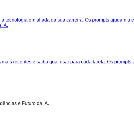
e a tecnologia em aliada da sua carreira. Os prompts ajudam a 
 IA.
 mais recentes e saiba qual usar para cada tarefa. Os prompts
ências e Futuro da IA.