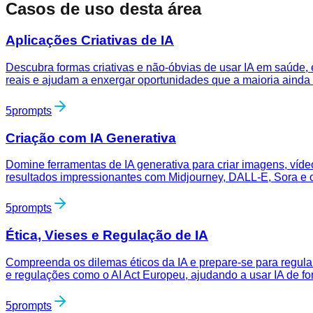
Casos de uso desta área
Aplicações Criativas de IA
Descubra formas criativas e não-óbvias de usar IA em saúde, 
reais e ajudam a enxergar oportunidades que a maioria ainda
5
prompts
Criação com IA Generativa
Domine ferramentas de IA generativa para criar imagens, víd
resultados impressionantes com Midjourney, DALL-E, Sora e o
5
prompts
Ética, Vieses e Regulação de IA
Compreenda os dilemas éticos da IA e prepare-se para regul
e regulações como o AI Act Europeu, ajudando a usar IA de f
5
prompts