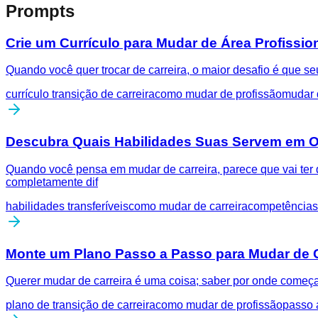
Prompts
Crie um Currículo para Mudar de Área Profissio
Quando você quer trocar de carreira, o maior desafio é que seu
currículo transição de carreira
como mudar de profissão
mudar 
Descubra Quais Habilidades Suas Servem em O
Quando você pensa em mudar de carreira, parece que vai ter
completamente dif
habilidades transferíveis
como mudar de carreira
competências
Monte um Plano Passo a Passo para Mudar de C
Querer mudar de carreira é uma coisa; saber por onde começa
plano de transição de carreira
como mudar de profissão
passo 