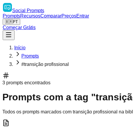
Social
Prompts
Prompts
Recursos
Comparar
Preços
Entrar
🇧🇷
PT
Começar Grátis
Início
Prompts
#transição profissional
3 prompts encontrados
Prompts com a tag "transiçã
Todos os prompts marcados com transição profissional na bibl