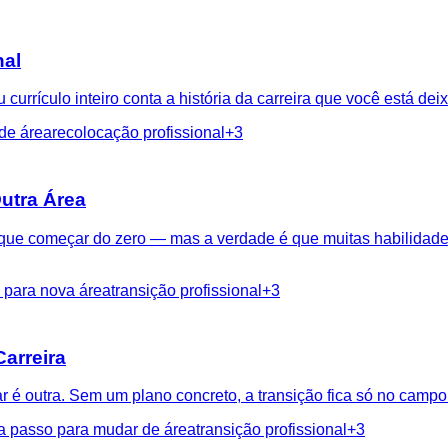
nal
 currículo inteiro conta a história da carreira que você está de
de área
recolocação profissional
+
3
utra Área
 que começar do zero — mas a verdade é que muitas habilidad
 para nova área
transição profissional
+
3
arreira
r é outra. Sem um plano concreto, a transição fica só no camp
a passo para mudar de área
transição profissional
+
3