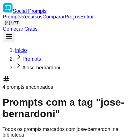
Social
Prompts
Prompts
Recursos
Comparar
Preços
Entrar
🇧🇷
PT
Começar Grátis
Início
Prompts
#jose-bernardoni
4 prompts encontrados
Prompts com a tag "jose-
bernardoni"
Todos os prompts marcados com jose-bernardoni na
biblioteca