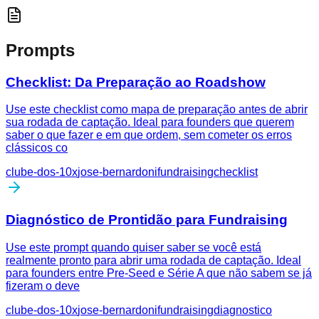
Prompts
Checklist: Da Preparação ao Roadshow
Use este checklist como mapa de preparação antes de abrir
sua rodada de captação. Ideal para founders que querem
saber o que fazer e em que ordem, sem cometer os erros
clássicos co
clube-dos-10x
jose-bernardoni
fundraising
checklist
Diagnóstico de Prontidão para Fundraising
Use este prompt quando quiser saber se você está
realmente pronto para abrir uma rodada de captação. Ideal
para founders entre Pre-Seed e Série A que não sabem se já
fizeram o deve
clube-dos-10x
jose-bernardoni
fundraising
diagnostico