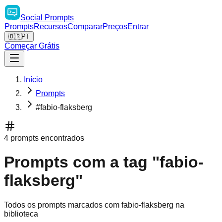
Social
Prompts
Prompts
Recursos
Comparar
Preços
Entrar
🇧🇷
PT
Começar Grátis
Início
Prompts
#fabio-flaksberg
4 prompts encontrados
Prompts com a tag "fabio-
flaksberg"
Todos os prompts marcados com fabio-flaksberg na
biblioteca