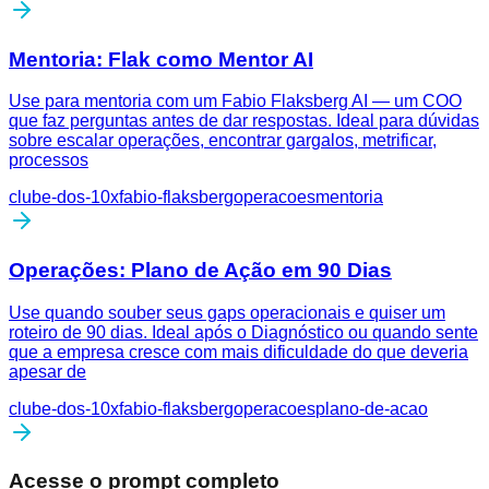
Mentoria: Flak como Mentor AI
Use para mentoria com um Fabio Flaksberg AI — um COO
que faz perguntas antes de dar respostas. Ideal para dúvidas
sobre escalar operações, encontrar gargalos, metrificar,
processos
clube-dos-10x
fabio-flaksberg
operacoes
mentoria
Operações: Plano de Ação em 90 Dias
Use quando souber seus gaps operacionais e quiser um
roteiro de 90 dias. Ideal após o Diagnóstico ou quando sente
que a empresa cresce com mais dificuldade do que deveria
apesar de
clube-dos-10x
fabio-flaksberg
operacoes
plano-de-acao
Acesse o prompt completo