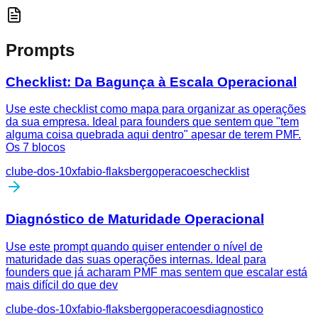
Prompts
Checklist: Da Bagunça à Escala Operacional
Use este checklist como mapa para organizar as operações
da sua empresa. Ideal para founders que sentem que "tem
alguma coisa quebrada aqui dentro" apesar de terem PMF.
Os 7 blocos
clube-dos-10x
fabio-flaksberg
operacoes
checklist
Diagnóstico de Maturidade Operacional
Use este prompt quando quiser entender o nível de
maturidade das suas operações internas. Ideal para
founders que já acharam PMF mas sentem que escalar está
mais difícil do que dev
clube-dos-10x
fabio-flaksberg
operacoes
diagnostico