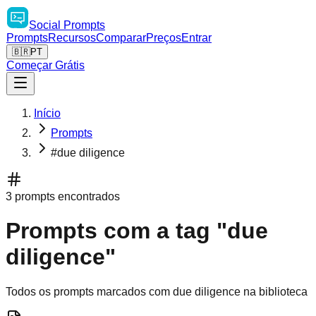
Social
Prompts
Prompts
Recursos
Comparar
Preços
Entrar
🇧🇷
PT
Começar Grátis
Início
Prompts
#due diligence
3 prompts encontrados
Prompts com a tag "due
diligence"
Todos os prompts marcados com due diligence na biblioteca