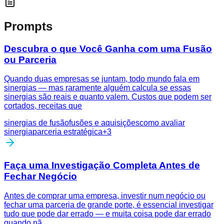
Prompts
Descubra o que Você Ganha com uma Fusão
ou Parceria
Quando duas empresas se juntam, todo mundo fala em
sinergias — mas raramente alguém calcula se essas
sinergias são reais e quanto valem. Custos que podem ser
cortados, receitas que
sinergias de fusão
fusões e aquisições
como avaliar
sinergia
parceria estratégica
+
3
Faça uma Investigação Completa Antes de
Fechar Negócio
Antes de comprar uma empresa, investir num negócio ou
fechar uma parceria de grande porte, é essencial investigar
tudo que pode dar errado — e muita coisa pode dar errado
quando nã