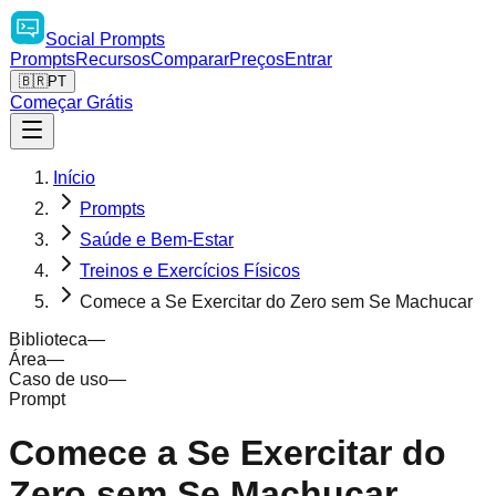
Social
Prompts
Prompts
Recursos
Comparar
Preços
Entrar
🇧🇷
PT
Começar Grátis
Início
Prompts
Saúde e Bem-Estar
Treinos e Exercícios Físicos
Comece a Se Exercitar do Zero sem Se Machucar
Biblioteca
—
Área
—
Caso de uso
—
Prompt
Comece a Se Exercitar do
Zero sem Se Machucar