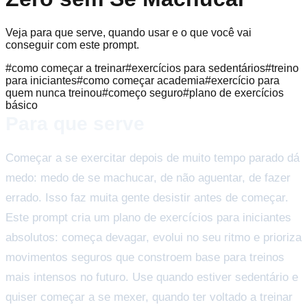
Veja para que serve, quando usar e o que você vai
conseguir com este prompt.
#
como começar a treinar
#
exercícios para sedentários
#
treino
para iniciantes
#
como começar academia
#
exercício para
quem nunca treinou
#
começo seguro
#
plano de exercícios
básico
Para que serve
Começar a se exercitar depois de muito tempo parado dá
medo: medo de se machucar, de não aguentar, de fazer
errado. Isso faz muita gente desistir antes de começar.
Este prompt cria um plano de exercícios para iniciantes
absolutos: começa devagar, evolui no seu ritmo e prioriza
movimentos seguros que constroem base para treinos
mais intensos no futuro. Use quando estiver sedentário e
quiser começar a se mexer, quando ter voltado a treinar