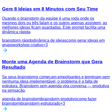
Gere 8 Ideias em 8 Minutos com Seu Time
Quando o brainstorm da equipe é uma roda onde os
mesmos dois ou três falam e os outros apenas assistem, as
melhores ideias ficam guardadas. Este prompt facilita uma
dinâmica rápida
brainstorm rápido
dinâmica de ideias
como gerar ideias em
grupo
workshop criativo
+
3
Monte uma Agenda de Brainstorm que Gera
Resultado
Se seus brainstorms começam empolgantes e terminam sem
nenhuma ideia implementável, o problema é a falta de
estrutura. Brainstorm sem agenda vira conversa — produtiva
na sensação,
agenda de brainstorm
brainstorm produtivo
como fazer
brainstorm
brainstorm estruturado
+
3