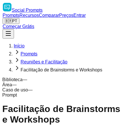
Social
Prompts
Prompts
Recursos
Comparar
Preços
Entrar
🇧🇷
PT
Começar Grátis
Início
Prompts
Reuniões e Facilitação
Facilitação de Brainstorms e Workshops
Biblioteca
—
Área
—
Caso de uso
—
Prompt
Facilitação de Brainstorms
e Workshops