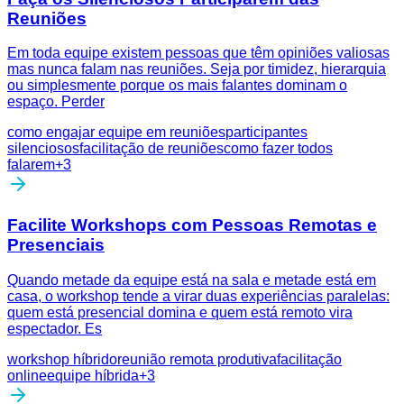
Reuniões
Em toda equipe existem pessoas que têm opiniões valiosas
mas nunca falam nas reuniões. Seja por timidez, hierarquia
ou simplesmente porque os mais falantes dominam o
espaço. Perder
como engajar equipe em reuniões
participantes
silenciosos
facilitação de reuniões
como fazer todos
falarem
+
3
Facilite Workshops com Pessoas Remotas e
Presenciais
Quando metade da equipe está na sala e metade está em
casa, o workshop tende a virar duas experiências paralelas:
quem está presencial domina e quem está remoto vira
espectador. Es
workshop híbrido
reunião remota produtiva
facilitação
online
equipe híbrida
+
3