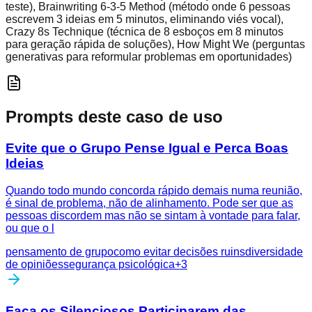
teste), Brainwriting 6-3-5 Method (método onde 6 pessoas
escrevem 3 ideias em 5 minutos, eliminando viés vocal),
Crazy 8s Technique (técnica de 8 esboços em 8 minutos
para geração rápida de soluções), How Might We (perguntas
generativas para reformular problemas em oportunidades)
Prompts deste caso de uso
Evite que o Grupo Pense Igual e Perca Boas
Ideias
Quando todo mundo concorda rápido demais numa reunião,
é sinal de problema, não de alinhamento. Pode ser que as
pessoas discordem mas não se sintam à vontade para falar,
ou que o l
pensamento de grupo
como evitar decisões ruins
diversidade
de opiniões
segurança psicológica
+
3
Faça os Silenciosos Participarem das