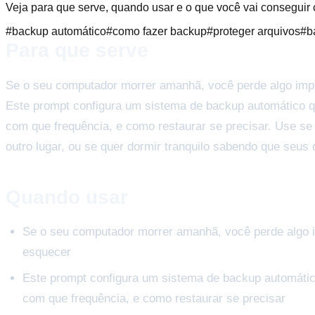
Veja para que serve, quando usar e o que você vai conseguir
#
backup automático
#
como fazer backup
#
proteger arquivos
#
b
Para que serve
Se o seu computador morrer amanhã, você perde algo impor
Este prompt configura um sistema de backup automático qu
com que frequência, e como restaurar se precisar. Use se
outro lugar, ou se quer dormir tranquilo sabendo que seus
Quando usar
Se o seu computador morrer amanhã, você perde algo im
esquecer
Este prompt configura um sistema de backup automático
com que frequência, e como restaurar se precisar