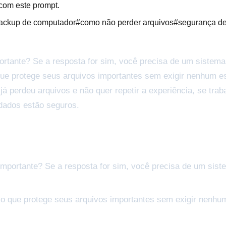
 com este prompt.
ackup de computador
#
como não perder arquivos
#
segurança d
tante? Se a resposta for sim, você precisa de um sistema 
e protege seus arquivos importantes sem exigir nenhum esfo
 já perdeu arquivos e não quer repetir a experiência, se t
 dados estão seguros.
portante? Se a resposta for sim, você precisa de um siste
 que protege seus arquivos importantes sem exigir nenhum e