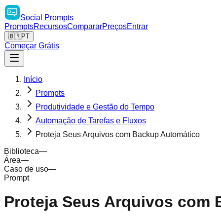
Social
Prompts
Prompts
Recursos
Comparar
Preços
Entrar
🇧🇷
PT
Começar Grátis
Início
Prompts
Produtividade e Gestão do Tempo
Automação de Tarefas e Fluxos
Proteja Seus Arquivos com Backup Automático
Biblioteca
—
Área
—
Caso de uso
—
Prompt
Proteja Seus Arquivos com