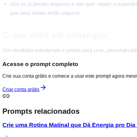
Use se já perdeu arquivos e não quer repetir a experiê
que seus dados estão seguros
O que você vai conseguir
Um resultado estruturado e pronto para usar, personalizad
Acesse o prompt completo
Crie sua conta grátis e comece a usar este prompt agora mes
Criar conta grátis
Prompts relacionados
Crie uma Rotina Matinal que Dá Energia pro Dia