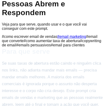
Pessoas Abrem e
Respondem
Veja para que serve, quando usar e o que você vai
conseguir com este prompt.
#
como escrever email de vendas
#
email marketing
#
email
que converte
#
como aumentar taxa de abertura
#
copywriting
de email
#
emails persuasivos
#
email para clientes
Para que serve
Se suas taxas de abertura estão caindo e ninguém clica
nos links, não adianta mandar mais emails — precisa
mandar emails melhores. A maioria dos emails
comerciais é ignorada porque o assunto não desperta
interesse e o corpo não cria desejo. Este prompt cria
emails de vendas e marketing que as pessoas realmente
abrem, leem até o final e tomam a ação que você quer.