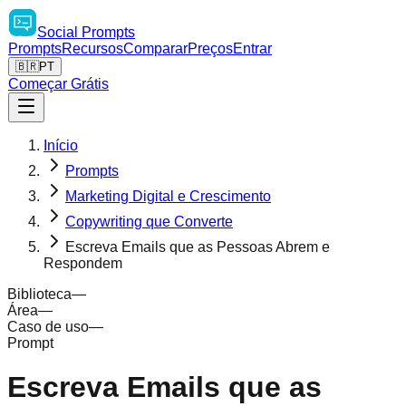
Social
Prompts
Prompts
Recursos
Comparar
Preços
Entrar
🇧🇷
PT
Começar Grátis
Início
Prompts
Marketing Digital e Crescimento
Copywriting que Converte
Escreva Emails que as Pessoas Abrem e
Respondem
Biblioteca
—
Área
—
Caso de uso
—
Prompt
Escreva Emails que as