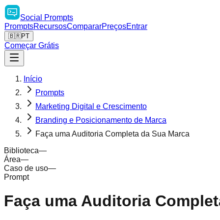
Social
Prompts
Prompts
Recursos
Comparar
Preços
Entrar
🇧🇷
PT
Começar Grátis
Início
Prompts
Marketing Digital e Crescimento
Branding e Posicionamento de Marca
Faça uma Auditoria Completa da Sua Marca
Biblioteca
—
Área
—
Caso de uso
—
Prompt
Faça uma Auditoria Complet