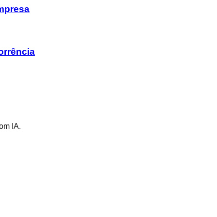
mpresa
orrência
om IA.