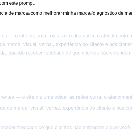
 com este prompt.
ncia de marca
#
como melhorar minha marca
#
diagnóstico de ma
tes — o site diz uma coisa, as redes outra, o atendimento o
e marca: visual, verbal, experiência do cliente e posiciona
uída, quando receber feedback de que clientes não entende
rentes — o site diz uma coisa, as redes outra, o atendimen
e de marca: visual, verbal, experiência do cliente e posici
 receber feedback de que clientes não entendem o que você