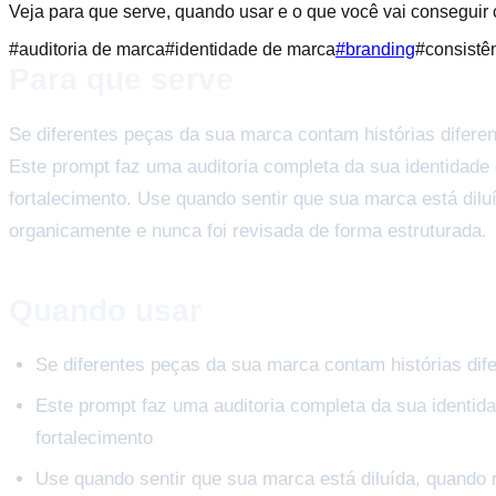
Veja para que serve, quando usar e o que você vai conseguir
#
auditoria de marca
#
identidade de marca
#
branding
#
consistê
Para que serve
Se diferentes peças da sua marca contam histórias diferen
Este prompt faz uma auditoria completa da sua identidade d
fortalecimento. Use quando sentir que sua marca está dil
organicamente e nunca foi revisada de forma estruturada.
Quando usar
Se diferentes peças da sua marca contam histórias dife
Este prompt faz uma auditoria completa da sua identidad
fortalecimento
Use quando sentir que sua marca está diluída, quando