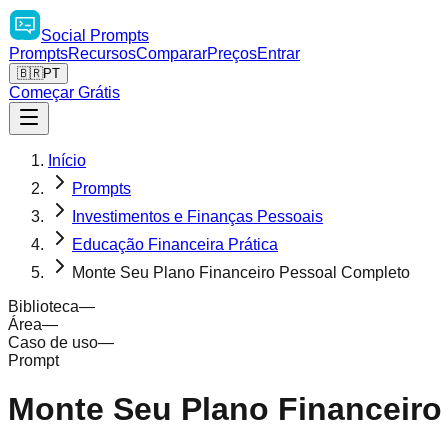
Social
Prompts
Prompts
Recursos
Comparar
Preços
Entrar
🇧🇷
PT
Começar Grátis
Início
Prompts
Investimentos e Finanças Pessoais
Educação Financeira Prática
Monte Seu Plano Financeiro Pessoal Completo
Biblioteca
—
Área
—
Caso de uso
—
Prompt
Monte Seu Plano Financeiro