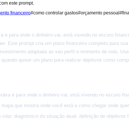
 com este prompt.
ento financeiro
#
como controlar gastos
#
orçamento pessoal
#
fin
 e para onde o dinheiro vai, está vivendo no escuro finance
 Este prompt cria um plano financeiro completo para sua vi
investimento adaptada ao seu perfil e momento de vida. Use
uando quiser um plano para realizar objetivos como compra
bra e para onde o dinheiro vai, está vivendo no escuro fin
 o mapa que mostra onde você está e como chegar onde que
 vida: diagnóstico da situação atual, definição de objetivos