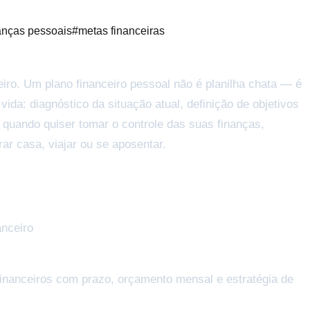
anças pessoais
#
metas financeiras
iro. Um plano financeiro pessoal não é planilha chata — é
da: diagnóstico da situação atual, definição de objetivos
 quando quiser tomar o controle das suas finanças,
r casa, viajar ou se aposentar.
anceiro
r
 financeiros com prazo, orçamento mensal e estratégia de