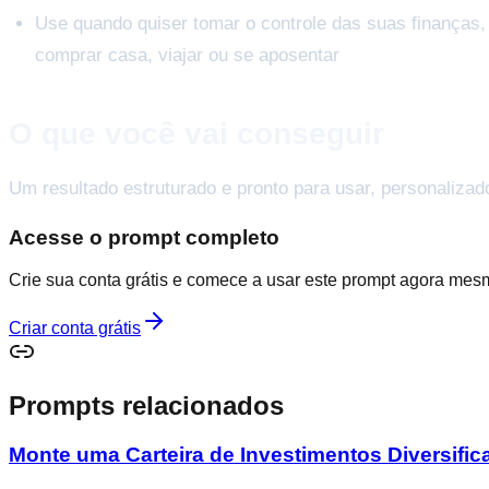
Use quando quiser tomar o controle das suas finanças
comprar casa, viajar ou se aposentar
O que você vai conseguir
Um resultado estruturado e pronto para usar, personalizad
Acesse o prompt completo
Crie sua conta grátis e comece a usar este prompt agora mes
Criar conta grátis
Prompts relacionados
Monte uma Carteira de Investimentos Diversific