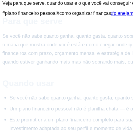
Veja para que serve, quando usar e o que você vai conseguir
#
plano financeiro pessoal
#
como organizar finanças
#
planejam
Para que serve
Se você não sabe quanto ganha, quanto gasta, quanto sobra
o mapa que mostra onde você está e como chegar onde quer.
financeiros com prazo, orçamento mensal e estratégia de 
quando estiver ganhando mais mas não sobrando mais, ou q
Quando usar
Se você não sabe quanto ganha, quanto gasta, quanto so
Um plano financeiro pessoal não é planilha chata — é
Este prompt cria um plano financeiro completo para sua
investimento adaptada ao seu perfil e momento de vida