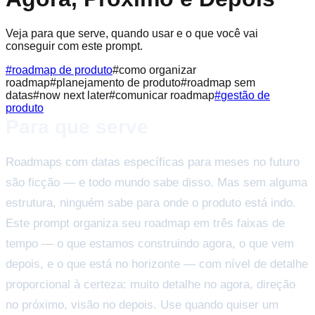
Veja para que serve, quando usar e o que você vai
conseguir com este prompt.
#
roadmap de produto
#
como organizar
roadmap
#
planejamento de produto
#
roadmap sem
datas
#
now next later
#
comunicar roadmap
#
gestão de
produto
Para que serve
Roadmaps com datas específicas para meses no futuro
são ficção — e todo mundo sabe disso. Mas sem alguma
estrutura, ninguém sabe para onde o produto está indo.
Este prompt organiza seu roadmap em três faixas de
tempo — o que estamos construindo agora, o que vem
depois, e o que está no horizonte — com nível de detalhe
proporcional à certeza: muito detalhe no agora, direção
no próximo, visão no depois. Use quando quiser um