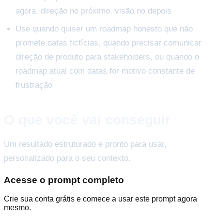
agora, direção no próximo, visão no depois
Use quando quiser um roadmap honesto que não
promete datas fictícias, quando precisar comunicar
direção de produto para stakeholders, ou quando o
roadmap atual com datas for motivo constante de
frustração
O que você vai conseguir
Um resultado estruturado e pronto para usar,
personalizado para o seu contexto.
Acesse o prompt completo
Crie sua conta grátis e comece a usar este prompt agora
mesmo.