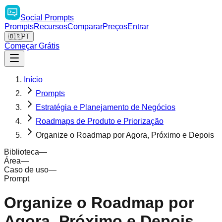
Social
Prompts
Prompts
Recursos
Comparar
Preços
Entrar
🇧🇷
PT
Começar Grátis
Início
Prompts
Estratégia e Planejamento de Negócios
Roadmaps de Produto e Priorização
Organize o Roadmap por Agora, Próximo e Depois
Biblioteca
—
Área
—
Caso de uso
—
Prompt
Organize o Roadmap por
Agora, Próximo e Depois