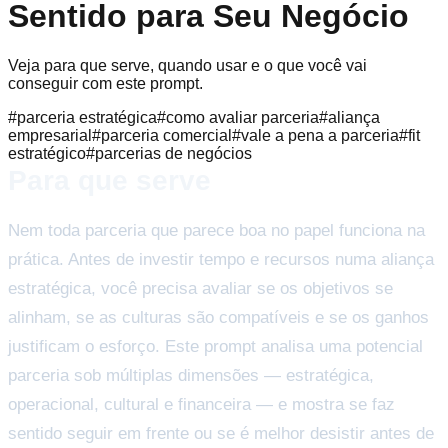
Sentido para Seu Negócio
Veja para que serve, quando usar e o que você vai
conseguir com este prompt.
#
parceria estratégica
#
como avaliar parceria
#
aliança
empresarial
#
parceria comercial
#
vale a pena a parceria
#
fit
estratégico
#
parcerias de negócios
Para que serve
Nem toda parceria que parece boa no papel funciona na
prática. Antes de investir tempo e recursos numa aliança
estratégica, você precisa avaliar se os objetivos se
alinham, se as culturas são compatíveis e se os ganhos
justificam o esforço. Este prompt analisa uma potencial
parceria sob múltiplas dimensões — estratégica,
operacional, cultural e financeira — e mostra se faz
sentido seguir em frente ou se é melhor desistir antes de