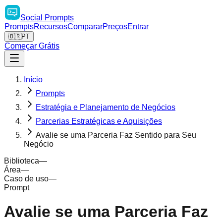
Social
Prompts
Prompts
Recursos
Comparar
Preços
Entrar
🇧🇷
PT
Começar Grátis
Início
Prompts
Estratégia e Planejamento de Negócios
Parcerias Estratégicas e Aquisições
Avalie se uma Parceria Faz Sentido para Seu
Negócio
Biblioteca
—
Área
—
Caso de uso
—
Prompt
Avalie se uma Parceria Faz