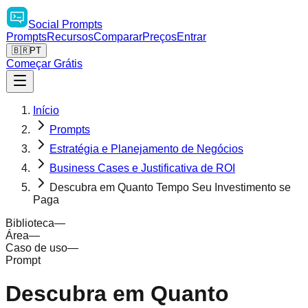
Social
Prompts
Prompts
Recursos
Comparar
Preços
Entrar
🇧🇷
PT
Começar Grátis
Início
Prompts
Estratégia e Planejamento de Negócios
Business Cases e Justificativa de ROI
Descubra em Quanto Tempo Seu Investimento se
Paga
Biblioteca
—
Área
—
Caso de uso
—
Prompt
Descubra em Quanto