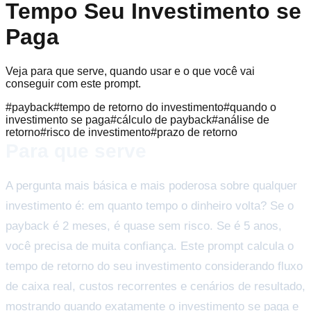
Tempo Seu Investimento se
Paga
Veja para que serve, quando usar e o que você vai
conseguir com este prompt.
#
payback
#
tempo de retorno do investimento
#
quando o
investimento se paga
#
cálculo de payback
#
análise de
retorno
#
risco de investimento
#
prazo de retorno
Para que serve
A pergunta mais básica e mais poderosa sobre qualquer
investimento é: em quanto tempo o dinheiro volta? Se o
payback é 2 meses, é quase sem risco. Se é 5 anos,
você precisa de muita confiança. Este prompt calcula o
tempo de retorno do seu investimento considerando fluxo
de caixa real, custos recorrentes e cenários de resultado,
mostrando quando exatamente o investimento se paga e