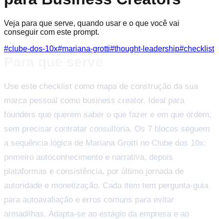
Veja para que serve, quando usar e o que você vai
conseguir com este prompt.
#
clube-dos-10x
#
mariana-grotti
#
thought-leadership
#
checklist
Para que serve
Use este checklist como mapa de construção da sua
marca pessoal como business creator. Ideal para
founders que querem saber o que fazer e em que ordem,
sem precisar contratar consultoria. Os 7 blocos seguem
a sequência lógica de Mariana Grotti no Clube dos 10x:
primeiro autoconhecimento e narrativa, depois
plataformas e consistência, por último jornada de
autoridade e monetização. Cada item tem pergunta-guia
para autoavaliação e erros comuns para evitar
armadilhas. Adapta-se ao estágio da empresa e ao