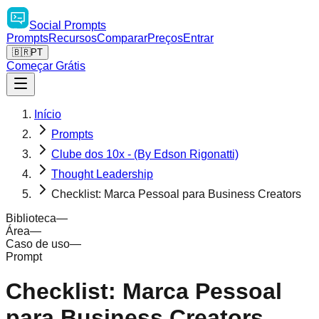
Social
Prompts
Prompts
Recursos
Comparar
Preços
Entrar
🇧🇷
PT
Começar Grátis
Início
Prompts
Clube dos 10x - (By Edson Rigonatti)
Thought Leadership
Checklist: Marca Pessoal para Business Creators
Biblioteca
—
Área
—
Caso de uso
—
Prompt
Checklist: Marca Pessoal
para Business Creators