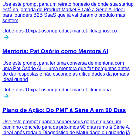
Use este prompt para um retrato honesto de onde sua startup
está na jornada do Product Market Fit até a Série A. Ideal
para founders B2B SaaS que já validaram o produto mas
sentem
clube-dos-10x
pat-osorio
product-market-fit
diagnostico
Mentoria: Pat Osório como Mentora AI
Use este prompt para ter uma conversa de mentoria com
uma Pat Osório AI — uma mentora que faz perguntas antes
de dar respostas e não esconde as dificuldades da jornada.
Ideal quand
clube-dos-10x
pat-osorio
product-market-fit
mentoria
Plano de Ação: Do PMF à Série A em 90 Dias
Use este prompt quando souber seus gaps e quiser um
caminho concreto para os próximos 90 dias rumo à Série A.
Ideal após rodar o Diagnóstico de Maturidade ou quando já