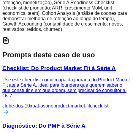
retenção, monetização), Série A Readiness Checklist
(checklist de prontidão: ARR, crescimento MoM, unit
economics, team), Cohort Analysis (análise de coortes para
demonstrar melhoria de retenção ao longo do tempo),
Growth Accounting (contabilidade de crescimento: novos,
reativados, retidos, churned)
Prompts deste caso de uso
Checklist: Do Product Market Fit à Série A
Use este checklist como mapa da jornada do Product Market
Fit até a Série A. Ideal para founders que querem saber o
que construir e em que ordem, sem precisar de consultoria.
Os 7
clube-dos-10x
pat-osorio
product-market-fit
checklist
Diagnóstico: Do PMF à Série A