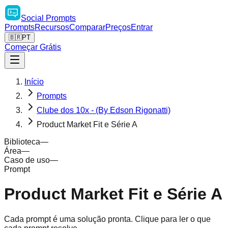
Social
Prompts
Prompts
Recursos
Comparar
Preços
Entrar
🇧🇷
PT
Começar Grátis
Início
Prompts
Clube dos 10x - (By Edson Rigonatti)
Product Market Fit e Série A
Biblioteca
—
Área
—
Caso de uso
—
Prompt
Product Market Fit e Série A
Cada prompt é uma solução pronta. Clique para ler o que