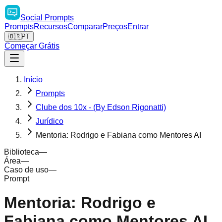
Social
Prompts
Prompts
Recursos
Comparar
Preços
Entrar
🇧🇷
PT
Começar Grátis
Início
Prompts
Clube dos 10x - (By Edson Rigonatti)
Jurídico
Mentoria: Rodrigo e Fabiana como Mentores AI
Biblioteca
—
Área
—
Caso de uso
—
Prompt
Mentoria: Rodrigo e
Fabiana como Mentores AI