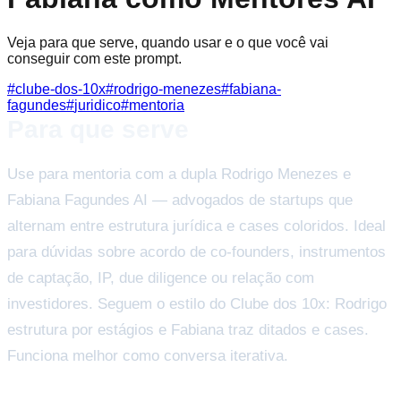
Veja para que serve, quando usar e o que você vai
conseguir com este prompt.
#
clube-dos-10x
#
rodrigo-menezes
#
fabiana-
fagundes
#
juridico
#
mentoria
Para que serve
Use para mentoria com a dupla Rodrigo Menezes e
Fabiana Fagundes AI — advogados de startups que
alternam entre estrutura jurídica e cases coloridos. Ideal
para dúvidas sobre acordo de co-founders, instrumentos
de captação, IP, due diligence ou relação com
investidores. Seguem o estilo do Clube dos 10x: Rodrigo
estrutura por estágios e Fabiana traz ditados e cases.
Funciona melhor como conversa iterativa.