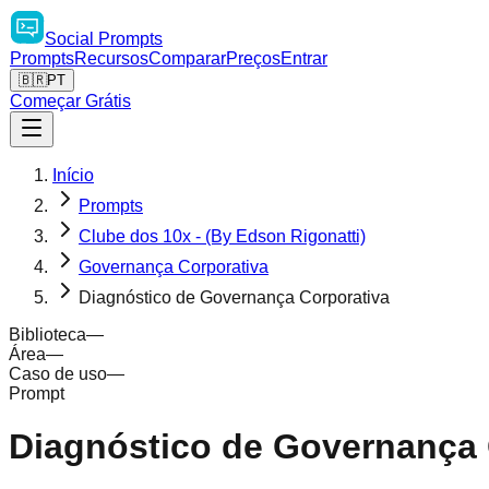
Social
Prompts
Prompts
Recursos
Comparar
Preços
Entrar
🇧🇷
PT
Começar Grátis
Início
Prompts
Clube dos 10x - (By Edson Rigonatti)
Governança Corporativa
Diagnóstico de Governança Corporativa
Biblioteca
—
Área
—
Caso de uso
—
Prompt
Diagnóstico de Governança 