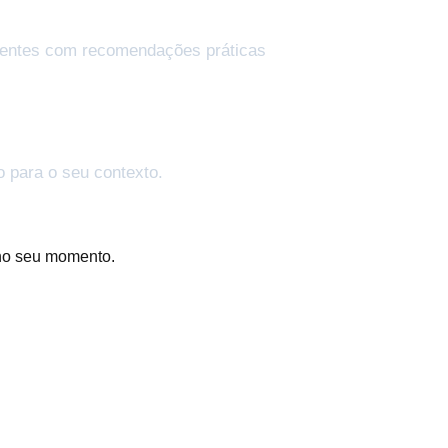
gentes com recomendações práticas
o para o seu contexto.
no seu momento.