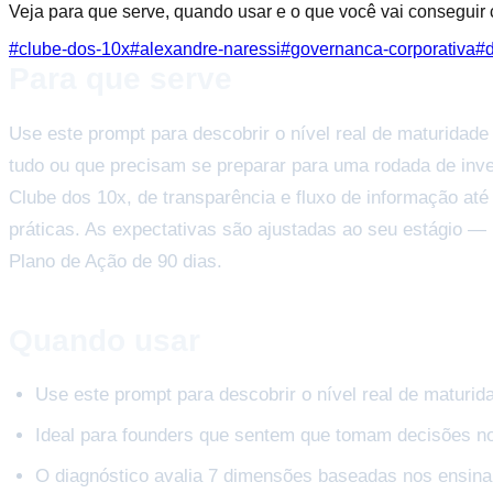
Veja para que serve, quando usar e o que você vai conseguir
#
clube-dos-10x
#
alexandre-naressi
#
governanca-corporativa
#
Para que serve
Use este prompt para descobrir o nível real de maturida
tudo ou que precisam se preparar para uma rodada de inv
Clube dos 10x, de transparência e fluxo de informação a
práticas. As expectativas são ajustadas ao seu estágio 
Plano de Ação de 90 dias.
Quando usar
Use este prompt para descobrir o nível real de matur
Ideal para founders que sentem que tomam decisões no
O diagnóstico avalia 7 dimensões baseadas nos ensina