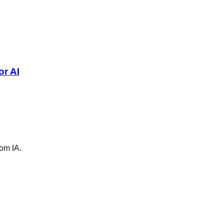
r AI
om IA.