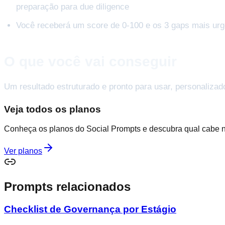
preparação para due diligence
Você receberá um score de 0-100 e os 3 gaps mais ur
O que você vai conseguir
Um resultado estruturado e pronto para usar, personalizad
Veja todos os planos
Conheça os planos do Social Prompts e descubra qual cabe 
Ver planos
Prompts relacionados
Checklist de Governança por Estágio