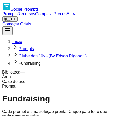
Social
Prompts
Prompts
Recursos
Comparar
Preços
Entrar
🇧🇷
PT
Começar Grátis
Início
Prompts
Clube dos 10x - (By Edson Rigonatti)
Fundraising
Biblioteca
—
Área
—
Caso de uso
—
Prompt
Fundraising
Cada prompt é uma solução pronta. Clique para ler o que