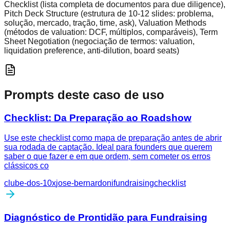
Checklist (lista completa de documentos para due diligence),
Pitch Deck Structure (estrutura de 10-12 slides: problema,
solução, mercado, tração, time, ask), Valuation Methods
(métodos de valuation: DCF, múltiplos, comparáveis), Term
Sheet Negotiation (negociação de termos: valuation,
liquidation preference, anti-dilution, board seats)
Prompts deste caso de uso
Checklist: Da Preparação ao Roadshow
Use este checklist como mapa de preparação antes de abrir
sua rodada de captação. Ideal para founders que querem
saber o que fazer e em que ordem, sem cometer os erros
clássicos co
clube-dos-10x
jose-bernardoni
fundraising
checklist
Diagnóstico de Prontidão para Fundraising