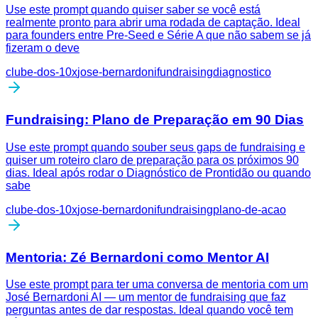
Use este prompt quando quiser saber se você está
realmente pronto para abrir uma rodada de captação. Ideal
para founders entre Pre-Seed e Série A que não sabem se já
fizeram o deve
clube-dos-10x
jose-bernardoni
fundraising
diagnostico
Fundraising: Plano de Preparação em 90 Dias
Use este prompt quando souber seus gaps de fundraising e
quiser um roteiro claro de preparação para os próximos 90
dias. Ideal após rodar o Diagnóstico de Prontidão ou quando
sabe
clube-dos-10x
jose-bernardoni
fundraising
plano-de-acao
Mentoria: Zé Bernardoni como Mentor AI
Use este prompt para ter uma conversa de mentoria com um
José Bernardoni AI — um mentor de fundraising que faz
perguntas antes de dar respostas. Ideal quando você tem