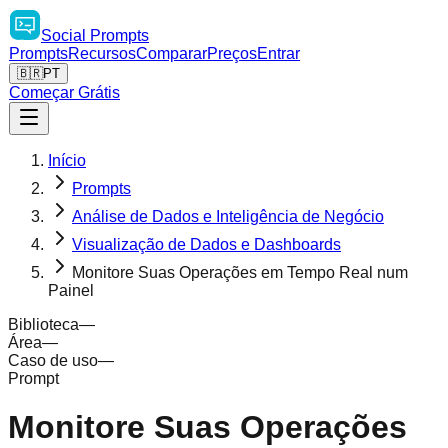
Social
Prompts
Prompts
Recursos
Comparar
Preços
Entrar
🇧🇷
PT
Começar Grátis
Início
Prompts
Análise de Dados e Inteligência de Negócio
Visualização de Dados e Dashboards
Monitore Suas Operações em Tempo Real num
Painel
Biblioteca
—
Área
—
Caso de uso
—
Prompt
Monitore Suas Operações