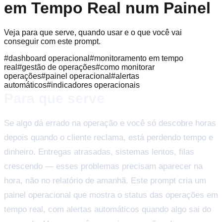
em Tempo Real num Painel
Veja para que serve, quando usar e o que você vai
conseguir com este prompt.
#
dashboard operacional
#
monitoramento em tempo
real
#
gestão de operações
#
como monitorar
operações
#
painel operacional
#
alertas
automáticos
#
indicadores operacionais
Para que serve
Se algo dá errado na operação e você só descobre horas
depois quando o cliente reclama, está perdendo tempo e
dinheiro. Entregas atrasadas, sistemas lentos, filas
crescendo — esses problemas precisam aparecer na
hora, não no relatório de amanhã. Este prompt cria um
painel operacional que mostra o status das operações em
tempo real, com alertas automáticos quando algo sai do