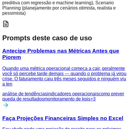
preditiva com regressão e machine learning), Scenario
Planning (planejamento por cenários otimista, realista e
pessimista)
Prompts deste caso de uso
Antecipe Problemas nas Métricas Antes que
Piorem
Quando uma métrica operacional começa a cair, geralmente
você só percebe tarde demais — quando o problema já virou
crise. O faturamento caiu três meses seguidos e ninguém viu
a ten
análise de tendências
indicadores operacionais
como prever
queda de resultados
monitoramento de kpis
+
3
Faça Projeções Financeiras Simples no Excel