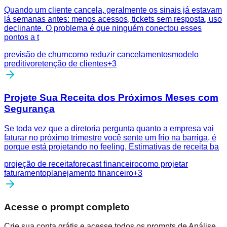
Quando um cliente cancela, geralmente os sinais já estavam
lá semanas antes: menos acessos, tickets sem resposta, uso
declinante. O problema é que ninguém conectou esses
pontos a t
previsão de churn
como reduzir cancelamentos
modelo
preditivo
retenção de clientes
+
3
Projete Sua Receita dos Próximos Meses com
Segurança
Se toda vez que a diretoria pergunta quanto a empresa vai
faturar no próximo trimestre você sente um frio na barriga, é
porque está projetando no feeling. Estimativas de receita ba
projeção de receita
forecast financeiro
como projetar
faturamento
planejamento financeiro
+
3
Acesse o prompt completo
Crie sua conta grátis e acesse todos os prompts de Análise