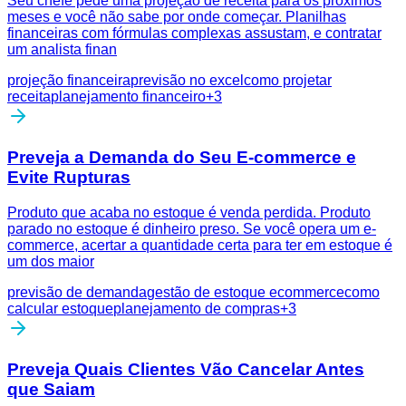
Seu chefe pede uma projeção de receita para os próximos
meses e você não sabe por onde começar. Planilhas
financeiras com fórmulas complexas assustam, e contratar
um analista finan
projeção financeira
previsão no excel
como projetar
receita
planejamento financeiro
+
3
Preveja a Demanda do Seu E-commerce e
Evite Rupturas
Produto que acaba no estoque é venda perdida. Produto
parado no estoque é dinheiro preso. Se você opera um e-
commerce, acertar a quantidade certa para ter em estoque é
um dos maior
previsão de demanda
gestão de estoque ecommerce
como
calcular estoque
planejamento de compras
+
3
Preveja Quais Clientes Vão Cancelar Antes
que Saiam