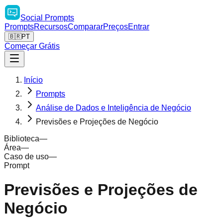
Social
Prompts
Prompts
Recursos
Comparar
Preços
Entrar
🇧🇷
PT
Começar Grátis
Início
Prompts
Análise de Dados e Inteligência de Negócio
Previsões e Projeções de Negócio
Biblioteca
—
Área
—
Caso de uso
—
Prompt
Previsões e Projeções de
Negócio